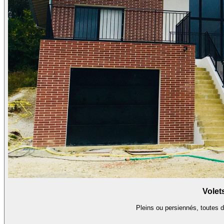
Volet
Pleins ou persiennés, toutes 