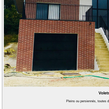
Volet
Pleins ou persiennés, toutes 